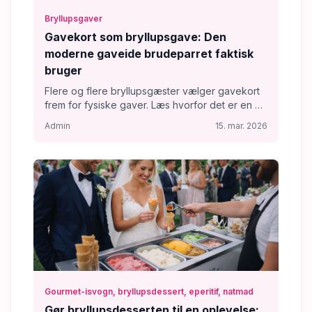
Bryllupsgaver
Gavekort som bryllupsgave: Den
moderne gaveide brudeparret faktisk
bruger
Flere og flere bryllupsgæster vælger gavekort
frem for fysiske gaver. Læs hvorfor det er en af
de mest velkomne bryllupsgaver i 2026.
Admin
15. mar. 2026
Gourmet-isvogn, bryllupsdessert, eperitif, natmad
Gør bryllupsdesserten til en oplevelse: