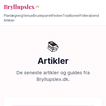
Bryllupslex
.dk
Planlægning
Venue
Brudeparret
Festen
Traditioner
Polterabend
Artikler
📚
Artikler
De seneste artikler og guides fra
Bryllupslex.dk.