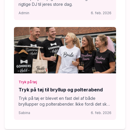
rigtige DJ til jeres store dag.
Admin
6. feb. 2026
Tryk på tøj
Tryk på tøj til bryllup og polterabend
Tryk på tøj er blevet en fast del af både
bryllupper og polterabender. Ikke fordi det skal
være perfekt eller Instagram-poleret, men fordi
Sabina
6. feb. 2026
det skaber grin, fællesskab og minder, man
faktisk gider gemme