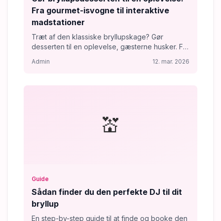
Fra gourmet-isvogne til interaktive
madstationer
Træt af den klassiske bryllupskage? Gør
desserten til en oplevelse, gæsterne husker. Fra
stilfulde isvogne med dansk gourmet-is til
Admin
12. mar. 2026
duftende pandekageboder og barista-kaffe –
her er guiden til at leje de sjoveste indslag til
jeres store dag, uanset om det er til receptionen
i solen eller som det søde punktum efter
middagen.
💒
Guide
Sådan finder du den perfekte DJ til dit
bryllup
En step-by-step guide til at finde og booke den